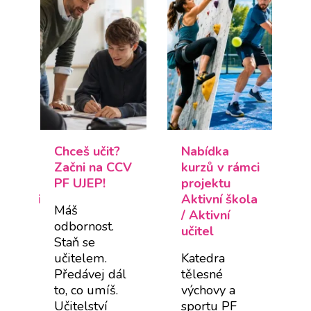
Chceš učit?
Nabídka
Začni na CCV
kurzů v rámci
PF UJEP!
projektu
dagogická
Aktivní škola
Máš
/ Aktivní
odbornost.
učitel
Staň se
učitelem.
Katedra
Předávej dál
tělesné
to, co umíš.
výchovy a
Učitelství
sportu PF