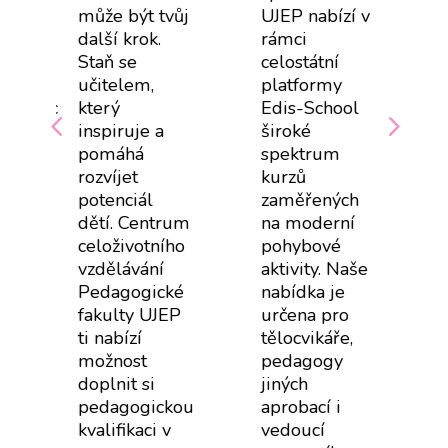
může být tvůj
UJEP nabízí v
další krok.
rámci
Staň se
celostátní
učitelem,
platformy
agogickou,
který
Edis-School
inspiruje a
široké
pomáhá
spektrum
rozvíjet
kurzů
potenciál
zaměřených
dětí. Centrum
na moderní
o
celoživotního
pohybové
vzdělávání
aktivity. Naše
Pedagogické
nabídka je
fakulty UJEP
určena pro
ti nabízí
tělocvikáře,
možnost
pedagogy
doplnit si
jiných
pedagogickou
aprobací i
+
kvalifikaci v
vedoucí