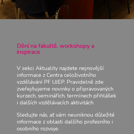
Dění na fakultě, workshopy a
inspirace
V sekci Aktuality najdete nejnovější
informace z Centra celoživotního
vzdělávání PF UJEP. Pravidelně zde
zveřejňujeme novinky o připravovaných
kurzech, seminářích, termínech přihlášek
i dalších vzdělávacích aktivitách.
Sledujte nás, ať vám neuniknou důležité
informace z oblasti dalšího profesního i
osobního rozvoje.